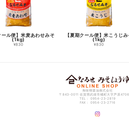
クール便】米麦あわせみそ
【夏期クール便】米こうじみ
(1kg)
(1kg)
¥830
¥830
角味噌醤油株式会社
〒843-0011 佐賀県武雄市橘町大字芦原470
TEL： 0954-23-2819
FAX： 0954-23-2716