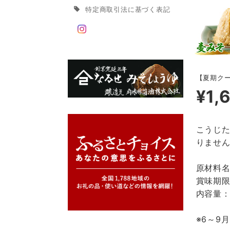
特定商取引法に基づく表記
【夏期クー
¥1,
こうじ
りませ
原材料
賞味期限
内容量：
※6～9