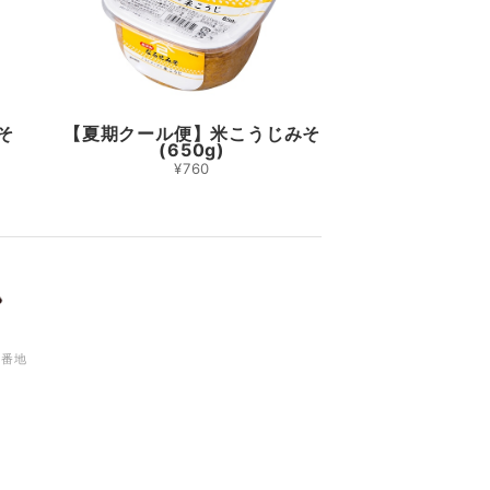
そ
【夏期クール便】米こうじみそ
(650g)
¥760
6番地