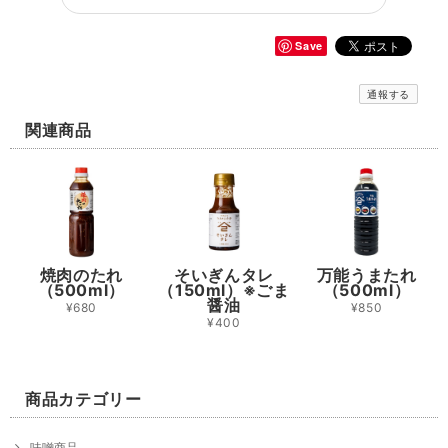
Save
通報する
関連商品
焼肉のたれ
そいぎんタレ
万能うまたれ
（500ml）
（150ml）※ごま
（500ml）
醤油
¥680
¥850
¥400
商品カテゴリー
味噌商品