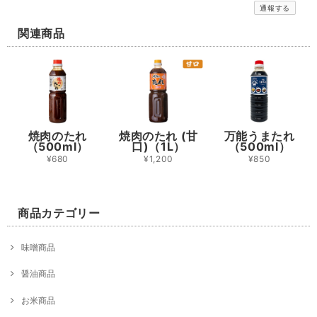
通報する
関連商品
焼肉のたれ
焼肉のたれ (甘
万能うまたれ
（500ml）
口)（1L）
（500ml）
¥680
¥1,200
¥850
商品カテゴリー
味噌商品
醤油商品
お米商品