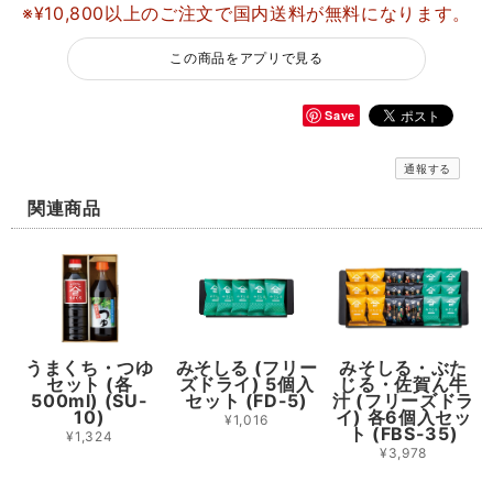
※¥10,800以上のご注文で国内送料が無料になります。
この商品をアプリで見る
Save
通報する
関連商品
うまくち・つゆ
みそしる (フリー
みそしる・ぶた
セット (各
ズドライ) 5個入
じる・佐賀ん牛
500ml) (SU-
セット (FD-5)
汁 (フリーズドラ
10)
イ) 各6個入セッ
¥1,016
ト (FBS-35)
¥1,324
¥3,978