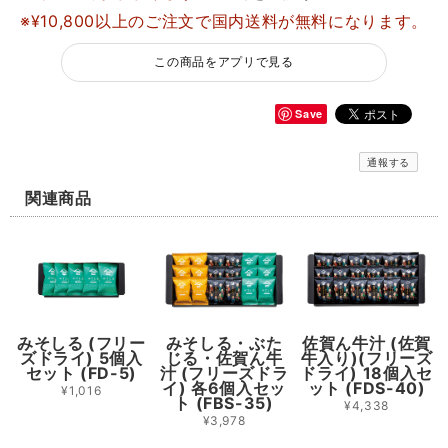
※¥10,800以上のご注文で国内送料が無料になります。
この商品をアプリで見る
Save
通報する
関連商品
みそしる (フリー
みそしる・ぶた
佐賀ん牛汁 (佐賀
ズドライ) 5個入
じる・佐賀ん牛
牛入り)(フリーズ
セット (FD-5)
汁 (フリーズドラ
ドライ) 18個入セ
イ) 各6個入セッ
ット (FDS-40)
¥1,016
ト (FBS-35)
¥4,338
¥3,978