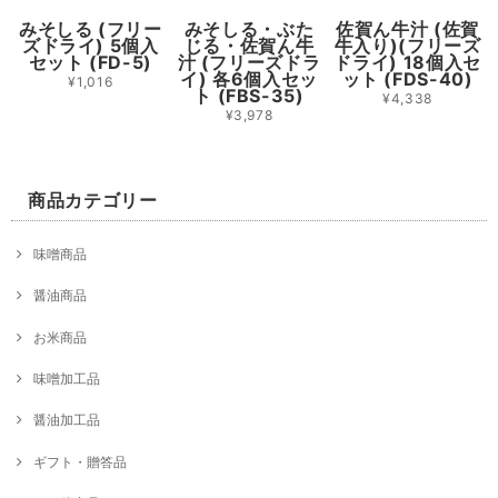
みそしる (フリー
みそしる・ぶた
佐賀ん牛汁 (佐賀
ズドライ) 5個入
じる・佐賀ん牛
牛入り)(フリーズ
セット (FD-5)
汁 (フリーズドラ
ドライ) 18個入セ
イ) 各6個入セッ
ット (FDS-40)
¥1,016
ト (FBS-35)
¥4,338
¥3,978
商品カテゴリー
味噌商品
醤油商品
お米商品
味噌加工品
醤油加工品
ギフト・贈答品