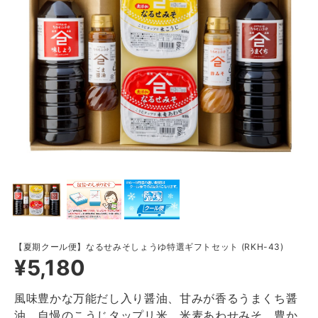
【夏期クール便】なるせみそしょうゆ特選ギフトセット (RKH-43)
¥5,180
風味豊かな万能だし入り醤油、甘みが香るうまくち醤
油、自慢のこうじタップリ米、米麦あわせみそ。豊か